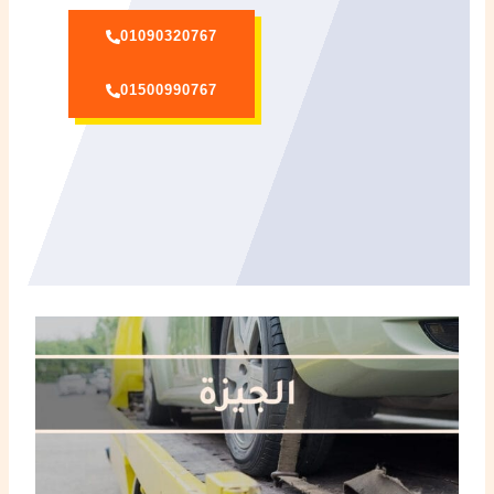
01090320767
01500990767