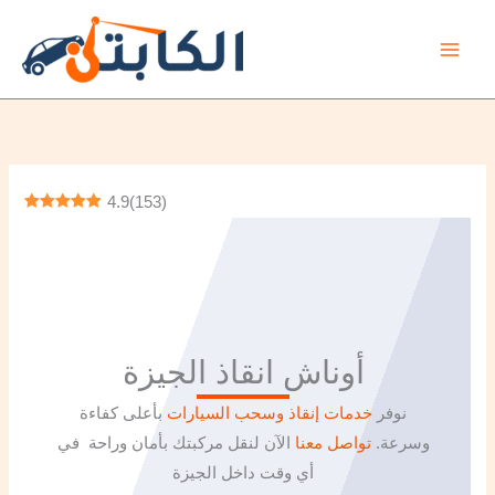
Skip
A
to
r
content
c
h
i
v
4.9
(
153
)
e
s
أوناش انقاذ الجيزة
نوفر
خدمات إنقاذ وسحب السيارات
بأعلى كفاءة
وسرعة.
تواصل معنا
الآن لنقل مركبتك بأمان وراحة في
أي وقت داخل الجيزة