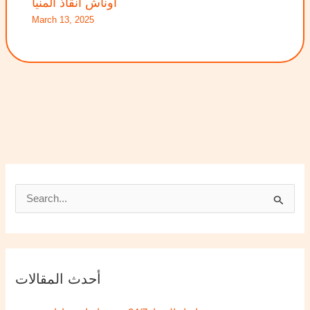
أوناش انقاذ المنيا
March 13, 2025
S
e
a
r
أحدث المقالات
c
h