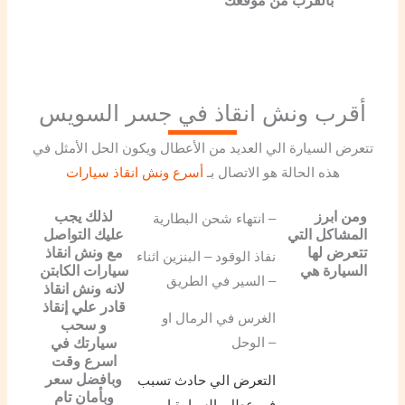
أقرب ونش انقاذ في جسر السويس
تتعرض السيارة الي العديد من الأعطال ويكون الحل الأمثل في
هذه الحالة هو الاتصال بـ
أسرع ونش انقاذ سيارات
ومن ابرز
لذلك يجب
انتهاء شحن البطارية –
المشاكل التي
عليك التواصل
تتعرض لها
مع ونش انقاذ
نفاذ الوقود – البنزين اثناء
السيارة هي
سيارات الكابتن
السير في الطريق –
لانه ونش انقاذ
قادر علي إنقاذ
الغرس في الرمال او
و سحب
سيارتك في
الوحل –
اسرع وقت
وبافضل سعر
التعرض الي حادث تسبب
وبأمان تام
في عطل بالسيارة او