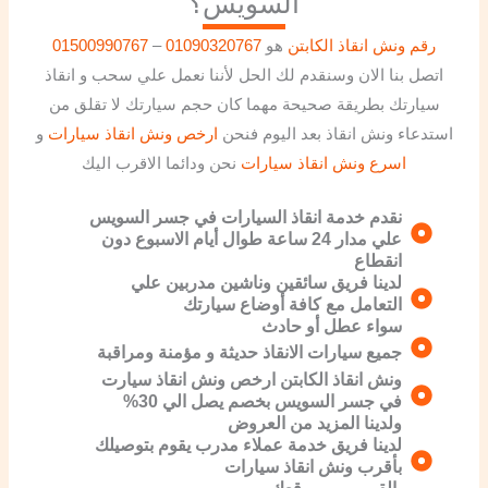
السويس؟
رقم ونش انقاذ الكابتن
هو
01090320767
–
01500990767
اتصل بنا الان وسنقدم لك الحل لأننا نعمل علي سحب و انقاذ
سيارتك بطريقة صحيحة مهما كان حجم سيارتك لا تقلق من
استدعاء ونش انقاذ بعد اليوم فنحن
ارخص ونش انقاذ سيارات
و
اسرع ونش انقاذ سيارات
نحن ودائما الاقرب اليك
نقدم خدمة انقاذ السيارات في جسر السويس
علي مدار 24 ساعة طوال أيام الاسبوع دون
انقطاع
لدينا فريق سائقين وناشين مدربين علي
التعامل مع كافة أوضاع سيارتك
سواء عطل أو حادث
جميع سيارات الانقاذ حديثة و مؤمنة ومراقبة
ونش انقاذ الكابتن ارخص ونش انقاذ سيارت
في جسر السويس بخصم يصل الي 30%
ولدينا المزيد من العروض
لدينا فريق خدمة عملاء مدرب يقوم بتوصيلك
بأقرب ونش انقاذ سيارات
بالقرب من موقعك