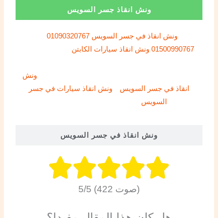
ونش انقاذ جسر السويس
ونش انقاذ في جسر السويس
01090320767
–
01500990767
ونش انقاذ سيارات الكابتن
لأنقاذ السيارات
نقدم خدمة متميزه بأقل الأسعار ونقوم بـ انقاذ السيارات في
جسر السويس الي جميع أنحاء الجمهورية بخصم 50%
ونش
انقاذ في جسر السويس
و
ونش انقاذ سيارات في جسر
السويس
بدون اكرامية او رسوم اضافية
ونش انقاذ في جسر السويس
5/5 (422 صوت)
هل كان هذا المقال مفيدا؟