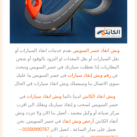
ونش انقاذ جسر السويس
نقدم خدمات انقاذ السيارات أو
نقل السيارات أو نقل المعدات او التزود بالوقود أو شحن
البطاريات إذا تعطلت سيارتك في جسر السويس وتبحث
عن
رقم ونش إنقاذ سيارات
في جسر السويس ما عليك
سوي الاتصال بنا وسيصلك ونش انقاذ سيارات في الحال.
ونش انقاذ الكابتن
لدينا دائما
ونش انقاذ سيارات
في
جسر السويس لسحب و إنقاذ سيارتك ونقلك الي اقرب
مركز صيانة أو وكيل معتمد ، أتصل بنا الان ولا تتردد ونش
أنقاذ الكابتن
أرخص ونش انقاذ
في جسر السويس, نحن
نعمل على مدار الساعة ، اتصل الان
01500990767
–