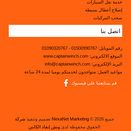
خدمة نقل السيارات
إصلاح أعطال بسيطة
سحب المركبات
اتصل بنا
رقم الموبايل:
01500990767
-
01090320767
:الموقع الالكتروني
www.captainwinch.com
:البريد الإلكتروني
info@captainwinch.com
مواعيد العمل: متواجدون لخدمتكم يوميا لمدة 24 ساعة
قم بمتابعتنا على فيسبوك
© 2026 جميع
شركة NexaNet Marketing
تصميم وتنفيذ
الحقوق محفوظة لدى
ونش إنقاذ الكابتن